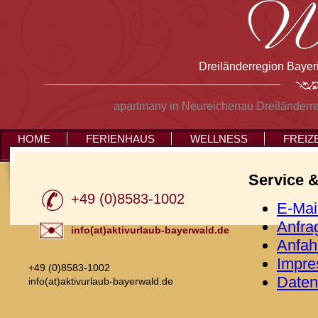
Dreiländerregion Bayer
apartmany in Neureichenau Dreiländerr
HOME
FERIENHAUS
WELLNESS
FREIZ
Service 
+49 (0)8583-1002
E-Mai
Anfra
info(at)aktivurlaub-bayerwald.de
Anfah
Impr
+49 (0)8583-1002
Daten
info(at)aktivurlaub-bayerwald.de