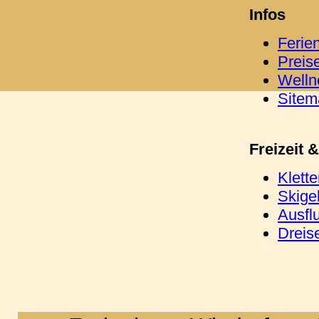
Infos
Ferie
Preis
Welln
Sitem
Freizeit 
Klett
Skige
Ausfl
Dreis