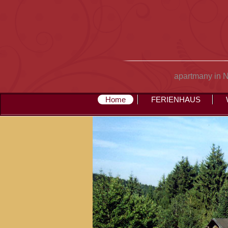
apartmany in 
Home
FERIENHAUS