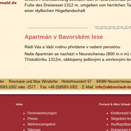
erwald.de
Fuße des Dreisessel 1312 m, umgeben von herrlichen Tan
einer idyllischen Hügellandschaft
Apartmán v Bavorském lese
Rádi Vás a Vaší rodinu přivítáme v našem pensiónu.
Naše Apartmán se nachází v Neureichenau (800 m.n.m) v
Třístoličníku 1312m, obklopeny jedlovými a smrkovými lesy
.
fer · Rosmarie und Max Windorfer · Hinterfreundorf 67 · 94089 Neureichenau
)8583-1002 oder -2577 · Fax +49 (0)8583-1002 · E-Mail:
info@aktivurlaub-b
Infos
Freizeit & Akiv Urlaub
Ferienwohnungen
Kletterwald 
Preise
Skigebiet Ho
Wellnessangebot
Ausflugstipp
Sitemap
Dreisessel 