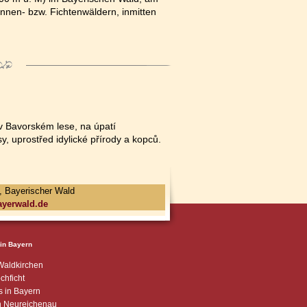
nen- bzw. Fichtenwäldern, inmitten
 Bavorském lese, na úpatí
, uprostřed idylické přírody a kopců.
, Bayerischer Wald
ayerwald.de
 in Bayern
Waldkirchen
chficht
s in Bayern
in Neureichenau