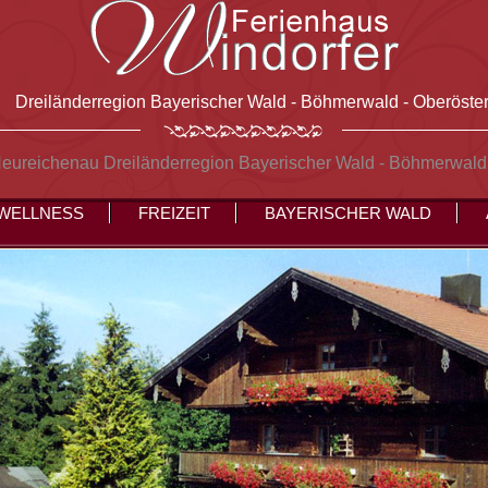
Dreiländerregion Bayerischer Wald - Böhmerwald - Oberöster
Neureichenau Dreiländerregion Bayerischer Wald - Böhmerwald
WELLNESS
FREIZEIT
BAYERISCHER WALD