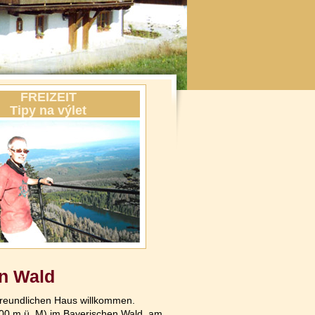
FREIZEIT
Tipy na výlet
n Wald
rfreundlichen Haus willkommen.
00 m ü. M) im Bayerischen Wald, am